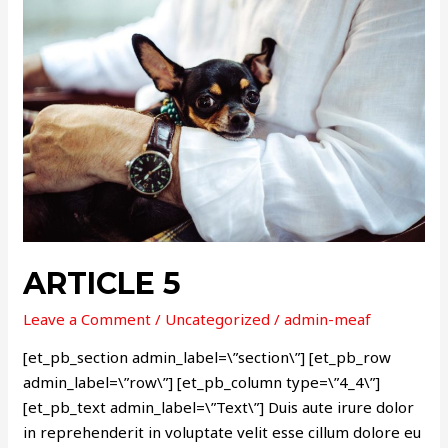
5
ARTICLE 5
Leave a Comment
/
Uncategorized
/
admin-meaf
[et_pb_section admin_label=\”section\”] [et_pb_row
admin_label=\”row\”] [et_pb_column type=\”4_4\”]
[et_pb_text admin_label=\”Text\”] Duis aute irure dolor
in reprehenderit in voluptate velit esse cillum dolore eu