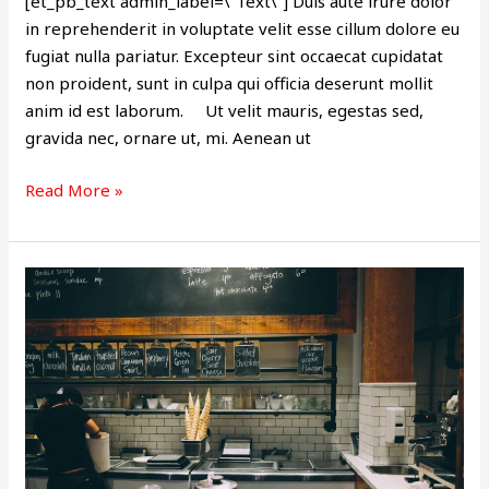
[et_pb_text admin_label=\”Text\”] Duis aute irure dolor
in reprehenderit in voluptate velit esse cillum dolore eu
fugiat nulla pariatur. Excepteur sint occaecat cupidatat
non proident, sunt in culpa qui officia deserunt mollit
anim id est laborum. Ut velit mauris, egestas sed,
gravida nec, ornare ut, mi. Aenean ut
Read More »
ARTICLE
4