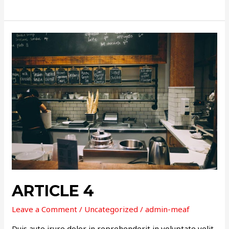
ARTICLE
4
ARTICLE 4
Leave a Comment
/
Uncategorized
/
admin-meaf
Duis aute irure dolor in reprehenderit in voluptate velit