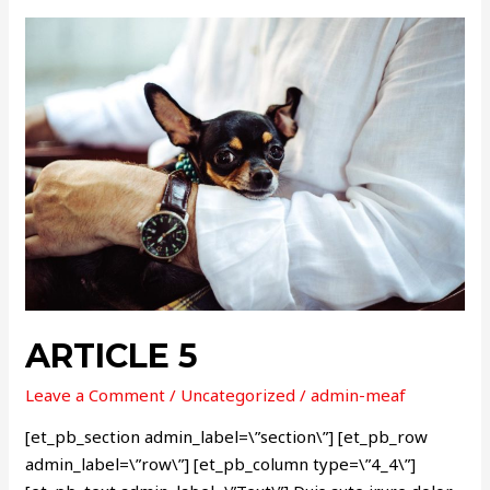
ARTICLE
5
ARTICLE 5
Leave a Comment
/
Uncategorized
/
admin-meaf
[et_pb_section admin_label=\”section\”] [et_pb_row
admin_label=\”row\”] [et_pb_column type=\”4_4\”]