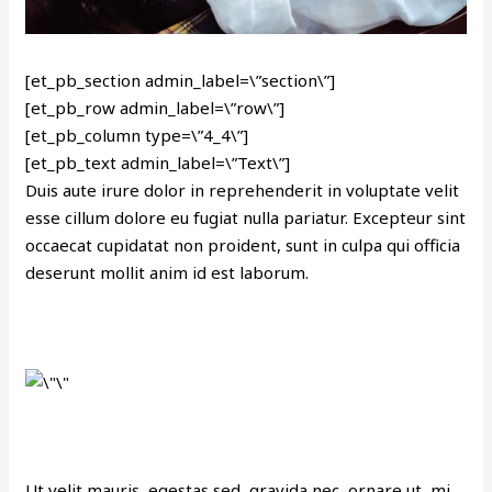
[et_pb_section admin_label=\”section\”]
[et_pb_row admin_label=\”row\”]
[et_pb_column type=\”4_4\”]
[et_pb_text admin_label=\”Text\”]
Duis aute irure dolor in reprehenderit in voluptate velit
esse cillum dolore eu fugiat nulla pariatur. Excepteur sint
occaecat cupidatat non proident, sunt in culpa qui officia
deserunt mollit anim id est laborum.
Ut velit mauris, egestas sed, gravida nec, ornare ut, mi.