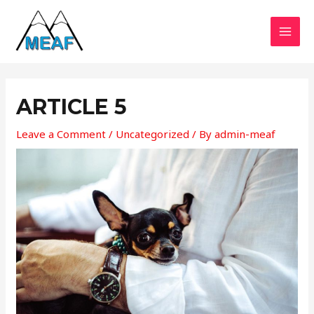
Skip
MAI
to
MEN
content
Post
navigation
ARTICLE 5
Leave a Comment
/
Uncategorized
/ By
admin-meaf